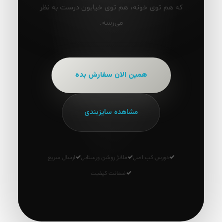
که هم توی خونه، هم توی خیابون درست به نظر
می‌رسه.
همین الان سفارش بده
مشاهده سایزبندی
دورس کپ اصل
ملانژ روشن ورستایل
ارسال سریع
ضمانت کیفیت