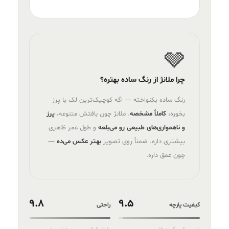
🩶
چرا ملانژ از رنگ ساده بهتره؟
رنگ ساده یکنواخته — اگه کوچیک‌ترین لک یا پرز
بخوره،
کاملاً مشخصه
. ملانژ چون بافتش متنوعه،
پرز
و ناهمواری‌های طبیعی رو می‌بلعه
و طول عمر ظاهری
بیشتری داره. ضمناً روی تصویر
بهتر عکس می‌ده
—
چون عمق داره.
9.8
9.5
کیفیت پارچه
راحتی