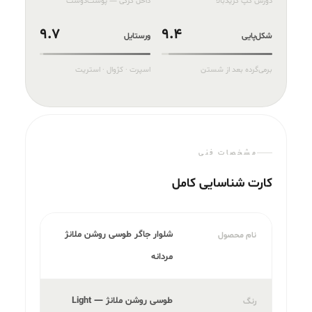
دورس کپ گریدبالا
داخل کرکی — پوست‌دوست
9.7
9.4
شکل‌پایی
ورستایل
برمی‌گرده بعد از شستن
اسپرت · کژوال · استریت
مشخصات فنی
کارت شناسایی کامل
شلوار جاگر طوسی روشن ملانژ
نام محصول
مردانه
طوسی روشن ملانژ — Light
رنگ