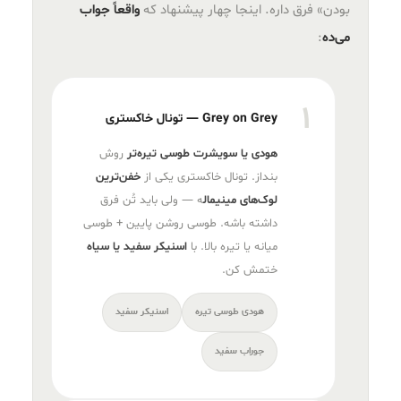
بودن» فرق داره. اینجا چهار پیشنهاد که
واقعاً جواب
می‌ده
:
۱
Grey on Grey — تونال خاکستری
هودی یا سویشرت طوسی تیره‌تر
روش
بنداز. تونال خاکستری یکی از
خفن‌ترین
لوک‌های مینیمال
ه — ولی باید تُن فرق
داشته باشه. طوسی روشن پایین + طوسی
میانه یا تیره بالا. با
اسنیکر سفید یا سیاه
ختمش کن.
هودی طوسی تیره
اسنیکر سفید
جوراب سفید