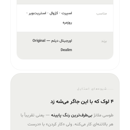
اسپرت · کژوال · استریت‌ویر ·
مناسب
روزمره
اورجینال دیلم — Original
برند
Dealim
شیوه‌های استایل
۴ لوک که با این جاگر می‌شه زد
طوسی ملانژ
بی‌طرف‌ترین رنگ پایینه
— یعنی تقریباً با
هر بالاتنه‌ای کار می‌کنه. ولی «کار کردن» با «درست