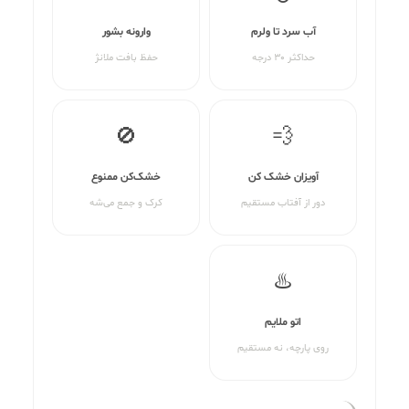
آب سرد تا ولرم
وارونه بشور
حداکثر ۳۰ درجه
حفظ بافت ملانژ
🚫
💨
آویزان خشک کن
خشک‌کن ممنوع
دور از آفتاب مستقیم
کرک و جمع می‌شه
♨️
اتو ملایم
روی پارچه، نه مستقیم