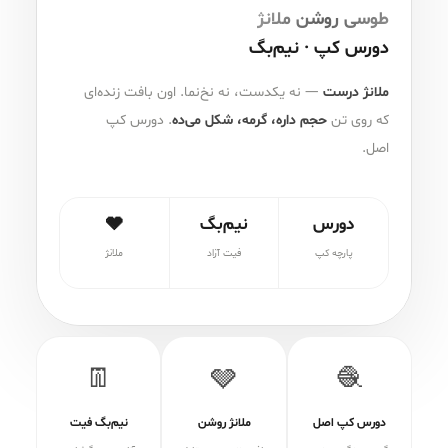
طوسی روشن ملانژ
دورس کپ · نیم‌بگ
ملانژ درست
— نه یکدست، نه نخ‌نما. اون بافت زنده‌ای
که روی تن
حجم داره، گرمه، شکل می‌ده
. دورس کپ
اصل.
دورس
نیم‌بگ
🩶
پارچه کپ
فیت آزاد
ملانژ
👖
🩶
🧶
دورس کپ اصل
ملانژ روشن
نیم‌بگ فیت