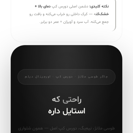
نکته کلیدی:
دشمن اصلی دورس کپ
دمای بالا +
خشک‌کن
ه — کرک داخلی رو خراب می‌کنه و بافت رو
جمع می‌کنه. آب سرد و آویزان = عمر دو برابر.
جاگر طوسی ملانژ · دورس کپ · اورجینال دیلم
راحتی که
استایل داره
طوسی ملانژ، نیم‌بگ، دورس کپ اصل — همون شلواری