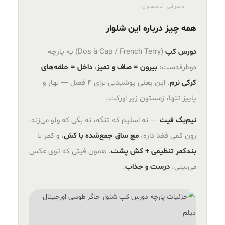
معرفی محصول
همه چیز درباره این شلوار
دورس کپ
(Dos à Cap / French Terry) یه پارچه
دوطرفه‌ست:
بیرون = صاف و تمیز
،
داخل = حلقه‌های
کرکی نرم
. این یعنی پوشیدنی برای ۴ فصل — بهار و
پاییز تنها، زمستون زیر اورکت.
نیم‌بگ فیت
— نه اسلیم که تنگه، نه بگی که ولو می‌زنه.
رون کمی فضا داره،
مچ ساق جمع‌شده با کش
، و کمر با
بندکمر تنظیمی + کش پشت
. همون فیتی که توی عکس
می‌بینی:
درست و جذاب
.