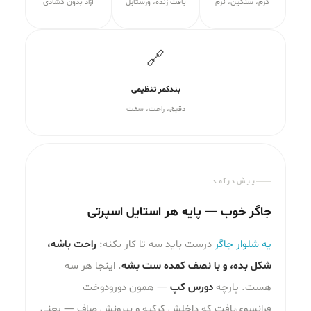
گرم، سنگین، نرم
بافت زنده، ورستایل
آزاد بدون گشادی
🔗
بندکمر تنظیمی
دقیق، راحت، سفت
پیش‌درآمد
جاگر خوب — پایه هر استایل اسپرتی
یه شلوار جاگر
درست باید سه تا کار بکنه:
راحت باشه،
شکل بده، و با نصف کمده ست بشه
. اینجا هر سه
هست. پارچه
دورس کپ
— همون دورو‌دوخت
فرانسوی‌بافت که داخلش کرکیه و بیرونش صاف — یعنی