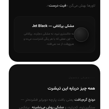
لاورها بهش می‌گن «
فیت درست
».
مشکی پرکلاغی — Jet Black
نه خاکستری تیره، نه مشکی دم‌کرده. پرکلاغی
— اون عمقی که با هر رنگی کنتراست می‌ده و
هیچ‌وقت از مد نمی‌افته.
معرفی محصول
همه چیز درباره این تیشرت
دونخ گرم‌بافت
یعنی بافت پارچه دوبرابر فشرده‌ترِ —
سنگین‌تره، کدرتره، و
مشکی روش می‌نشینه
. برعکس