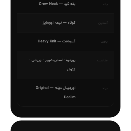
یقه گرد — Crew Neck
یقه
کوتاه — نیمه اورسایز
آستین
گرم‌بافت — Heavy Knit
بافت
روزمره · استریت‌ویر · ورزشی ·
مناسب
کژوال
اورجینال دیلم — Original
برند
Dealim