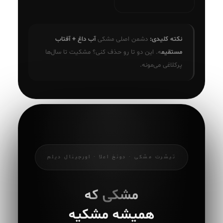
نکته کلیدی:
دشمن اصلی مشکی
آب داغ + آفتاب
مستقیم
ه. این دو تا رو حذف کنی؟ مشکیت تا سال‌ها
پرکلاغی می‌مونه.
تیشرت مشکی · دونخ اعلا · اورجینال دیلم
مشکی که
همیشه مشکیه