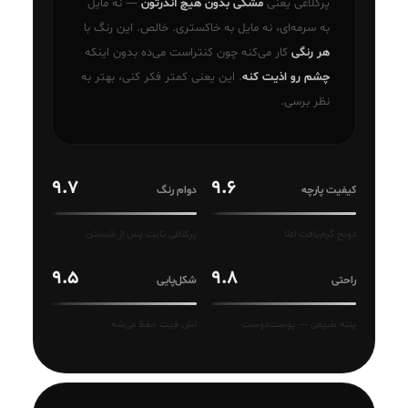
پرکلاغی یعنی
مشکی بدون هیچ آندرتون
— نه مایل
به سرمه‌ای، نه مایل به خاکستری. خالص. این رنگ با
هر رنگی
کار می‌کنه چون کنتراست می‌ده بدون اینکه
چشم رو اذیت کنه
. این یعنی کمتر فکر کنی، بهتر به
نظر برسی.
9.7
9.6
کیفیت پارچه
دوام رنگ
دونخ گرم‌بافت اعلا
پرکلاغی ثابت پس از شستن
9.5
9.8
راحتی
شکل‌پایی
پنبه طبیعی — پوست‌دوست
لش فیت حفظ می‌شه