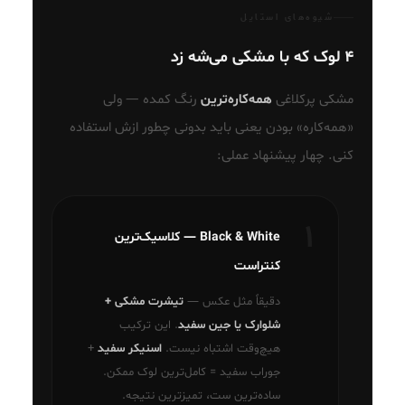
شیوه‌های استایل
۴ لوک که با مشکی می‌شه زد
مشکی پرکلاغی
همه‌کاره‌ترین
رنگ کمده — ولی
«همه‌کاره» بودن یعنی باید بدونی چطور ازش استفاده
کنی. چهار پیشنهاد عملی:
۱
Black & White — کلاسیک‌ترین
کنتراست
دقیقاً مثل عکس —
تیشرت مشکی +
شلوارک یا جین سفید
. این ترکیب
هیچ‌وقت اشتباه نیست.
اسنیکر سفید
+
جوراب سفید = کامل‌ترین لوک ممکن.
ساده‌ترین ست، تمیزترین نتیجه.