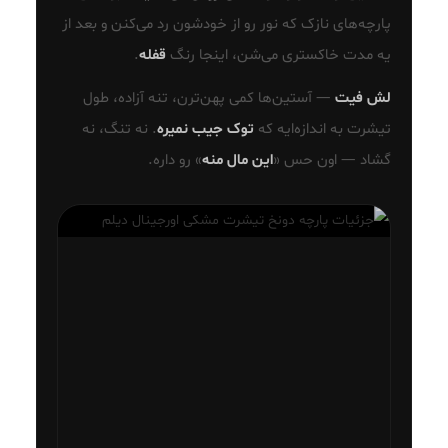
پارچه‌های نازک که نور رو از خودشون رد می‌کنن و بعد از
یه مدت خاکستری می‌شن، اینجا رنگ
قفله
.
لش فیت
— آستین‌ها کمی پهن‌ترن، تنه آزاده، طول
تیشرت به اندازه‌ایه که
توک جیب نمیره
. نه تنگ، نه
گشاد — اون حس «
این مال منه
» رو داره.