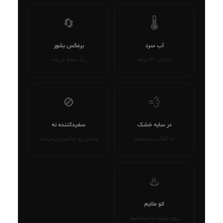
🔄
🌡️
آب سرد
برعکس بشور
حداکثر ۳۰ درجه
رنگ حفظ می‌شه
🚫
💨
در سایه خشک
سفیدکننده نه
نه آفتاب مستقیم
مشکی رو خاکستری می‌کنه
♨️
اتو ملایم
روی پارچه نه مستقیم