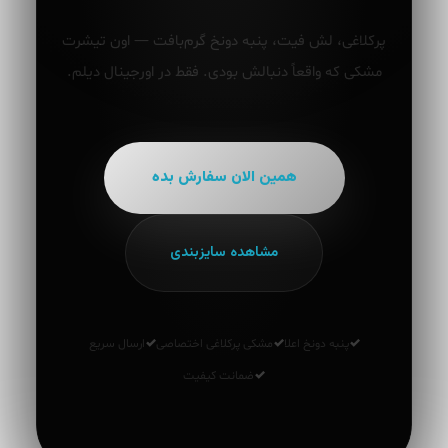
پرکلاغی، لش فیت، پنبه دونخ گرم‌بافت — اون تیشرت
مشکی که واقعاً دنبالش بودی. فقط در اورجینال دیلم.
همین الان سفارش بده
مشاهده سایزبندی
پنبه دونخ اعلا
مشکی پرکلاغی اختصاصی
ارسال سریع
ضمانت کیفیت