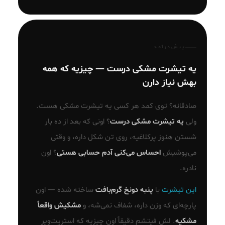
پیش‌درآمد
یه تیشرت مشکی درست — چیزیه که همه
بهش نیاز دارن
صادقانه؟ توی کمد هر کسی یه تیشرت مشکی هست.
ولی
یه تیشرت مشکی درست
؟ اونی که بعد از ده بار
شستن هنوز پرکلاغیه، روی تن شکل داره، و وقتی
می‌پوشیش
احساس می‌کنی آدم حسابی هستی
؟ اون
نادره.
این تیشرت
با
پنبه دونخ گرم‌بافت
ساخته شده — اون
پارچه‌ای که وزن داره، شفاف نمی‌شه، و
مشکیش واقعاً
مشکیه
. لش فیتشم دقیقاً اون چیزیه که استریت‌ویر