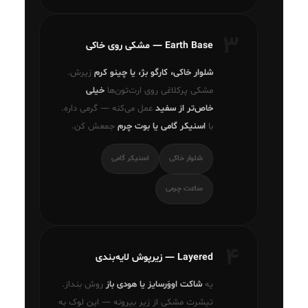
۳
Earth Base — مشکی روی خاکی
شلوار خاکی، کارگو بژ، یا چینو کرم
زیرش.
مشکی پرکلاغی روی ارت‌تون‌ها
خیلی
خاص‌تر از سفید
عمل می‌کنه — گرمی داره.
با
اسنیکر گامی یا بوت چرم
جمعش کن.
شلوار خاکی
اسنیکر گامی
ساعت چرمی
۴
Layered — زیرپوش لایه‌بندی
یه
شاکت اووَرسایز یا هودی باز
روش بنداز.
تیشرت مشکی از زیر بیرونه — این لوک به