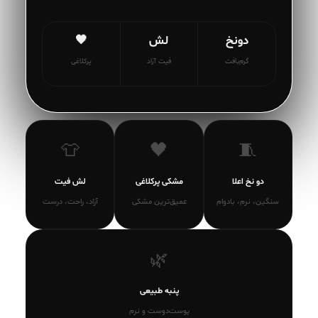
دونخ
لش
🖤
گرم‌بافت
فیت آزاد
پرکلاغی
👕
🖤
🧵
دو نخ اعلا
مشکی پرکلاغی
لش فیت
سنگین، نرم، بادوام
عمیق‌ترین مشکی
آزاد، راحت، درست
🌿
پنبه طبیعی
پوست‌دوست و نرم