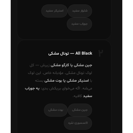
شلوار سفید
اسنیکر سفید
جوراب سفید
۲
All Black — تونال مشکی
جین مشکی یا کارگو مشکی
زیرش — کل
لوک تونال مشکی. مؤدبانه خاص. این لوک
با
اسنیکر مشکی یا بوت مشکی
بسته
می‌شه. اگه می‌خوای بریکش بدی:
یه جوراب
سفید
کافیه.
جین مشکی
بوت مشکی
اکسسوری نقره