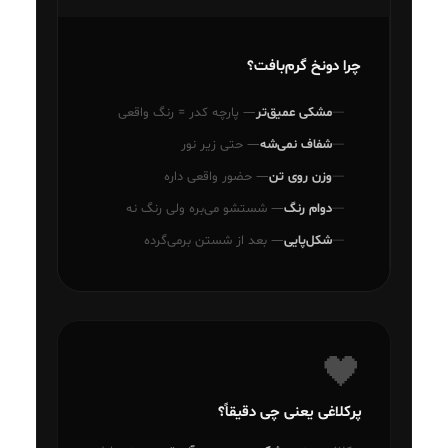
چرا دونخ گرم‌بافت؟
مشکی عمیق‌تر
— پارچه کدر = رنگ واقعی
شفاف نمی‌شه
— حتی زیر نور
وزن روی تن
— حضور واقعی داره
دوام رنگ
— شستشو می‌بره ولی رنگ نه
شکل‌پایی
— بعد از شستن برمی‌گرده
🖤
پرکلاغی یعنی چی دقیقاً؟