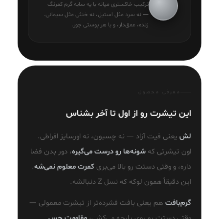
ترکیب خاکستری میانه با یه سایه گرم کمرنگ
— نه سرد مثل استیل، نه خنثی مثل سیمانی.
زنده، عمق‌دار، و با هر پوستی جور.
معرفی محصول
این تیشرت رو از اول تا آخر بشناس
لش
یعنی فیت آزاد — نه چسبون، نه اورسایز افراطی.
اون تیشرتی که
شونه‌ها رو درست می‌گیره
، دور بدن فضا
داره، و وقتی دستت رو بالا می‌بری
کمرت معلوم نمی‌شه
.
این دقیقاً همون لوکه که نسل Z دنبالشه.
گرم‌بافت
هم یعنی بافت فشرده‌تر از تیشرت معمولی —
وقتی دستت رو روی پارچه می‌کشی،
مقاومت حس