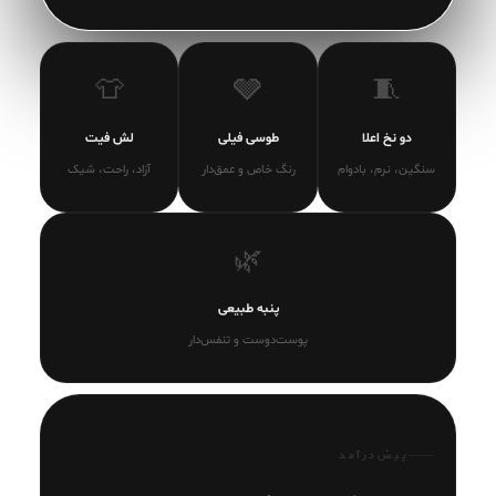
👕
🩶
🧵
دو نخ اعلا
طوسی فیلی
لش فیت
سنگین، نرم، بادوام
رنگ خاص و عمق‌دار
آزاد، راحت، شیک
🌿
پنبه طبیعی
پوست‌دوست و تنفس‌دار
پیش‌درآمد