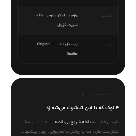
روزمره · استریت‌ویر · کافه ·
مناسب
اسپرت کژوال
اورجینال دیلم — Original
برند
Dealim
شیوه‌های استایل
۴ لوک که با این تیشرت می‌شه زد
طوسی فیلی یه
نقطه شروع بی‌نقصه
— هم با تیره‌ها
کنتراست داره، هم با روشن‌ها هارمونی. چهار پیشنهاد: