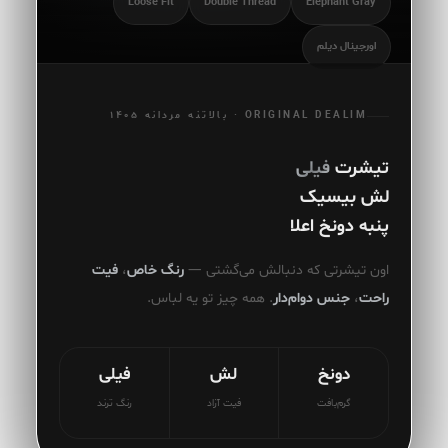
Loose Fit
Double Thread
Elephant Gray
اورجینال دیلم
ORIGINAL DEALIM · بالاتنه مردانه ۱۴۰۵
تیشرت
فیلی
لش بیسیک
پنبه دونخ اعلا
اون تیشرتی که دنبالش می‌گشتی —
رنگ خاص
،
فیت
راحت
،
جنس دوام‌دار
. همه چیز تو یه لباس.
دونخ
لش
فیلی
گرم‌بافت
فیت آزاد
رنگ ترند