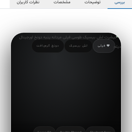
بررسی
توضیحات
مشخصات
نظرات کاربران
🩶 فیلی
لش بیسیک
دونخ گرم‌بافت