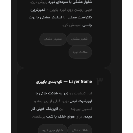
شلوار مشکی یا سرمه‌ای تیره
زیرش بزن.
فیلی روشن روی تیره پایین =
تمیزترین
کنتراست ممکن
. با
اسنیکر مشکی یا بوت
چلسی
تمومش کن.
شلوار مشکی
اسنیکر مشکی
ساعت تیره
۳
Layer Game — لایه‌بندی پاییزی
این تیشرت رو
زیر یه شاکت خاکی یا
اوور‌شرت لینن
بزن. فیلی از زیر یقه و
آستین بیرونه — این
لایرینگ خیلی کار
میده
. برای
هوای خنک یا شب
بی‌نقصه.
شاکت خاکی
شلوار جین تیره