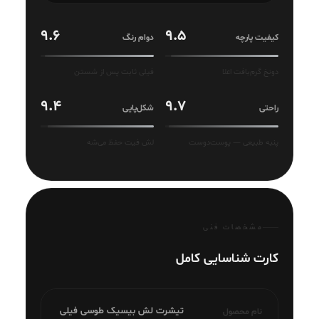
9.6
9.5
کیفیت پارچه
دوام رنگ
دونخ گرم‌بافت اعلا
فیلی ثابت پس از شستن
9.4
9.7
راحتی
شکل‌پایی
پنبه طبیعی — پوست‌دوست
لش فیت حفظ می‌شه
مشخصات فنی
کارت شناسایی کامل
تیشرت لش بیسیک طوسی فیلی
نام محصول