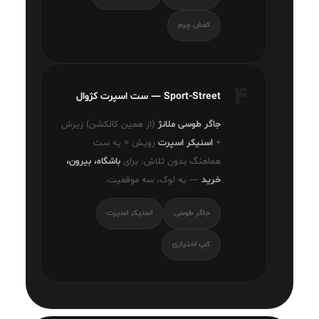
کفش چرم
۴
Sport-Street — ست اسپرت کژوال
جاگر طوسی ملانژ
(از همین کالکشن) زیرش
+
اسنیکر اسپرت
رویش = یه ست
هماهنگ بدون تلاش. برای
باشگاه، بیرون،
خرید
— یه لوک، سه موقعیت.
جاگر طوسی
اسنیکر اسپرت
کپ اختیاری