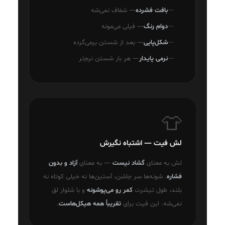
بافت فشرده
— شفاف نمی‌شه
دوام رنگ
— فیلی می‌مونه
شکل‌پایی
— بعد از شستن برمی‌گرده
نرمی پایدار
— هر بار شستن نرم‌تر
👕
لش فیت — اشتباه نگیرش
لش به معنای
گشاد نیست
— به معنای
آزاد و بدون
فشاره
. شونه‌ها سر جاشن، آستین‌ها نه خیلی کوتاه نه
بلند، طول تیشرت
کمر رو می‌پوشونه
و با شلوار لق
نمی‌شه. این فیت برای
تقریباً همه هیکل‌هاست
.