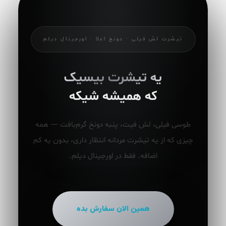
تیشرت لش فیلی · دونخ اعلا · اورجینال دیلم
یه تیشرت بیسیک
که همیشه شیکه
طوسی فیلی، لش فیت، پنبه دونخ گرم‌بافت — همه
چیزی که از یه تیشرت مردانه انتظار داری، بدون یه کم
اضافه. فقط در اورجینال دیلم.
همین الان سفارش بده