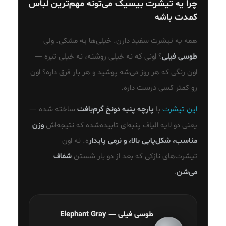
چرا یه تیشرت بیسیک می‌تونه مهم‌ترین لباس
کمدت باشه
همه یه تیشرت سفید دارن. خیلی‌ها یه مشکی. ولی
طوسی فیلی
؟ اونی که نه خیلی روشنه، نه خیلی تیره —
اون رنگی که هر روز می‌شه پوشید و هر بار فرق داره؟ اون
رو کمتر کسی درست داره.
این تیشرت
با
پارچه پنبه دونخ گرم‌بافت
ساخته شده —
یعنی دو لایه الیاف پنبه‌ای تابیده‌شده که نتیجه‌اش
وزن
مناسب، شکل‌پایی بالا، و نرمی پایدار
ه. نه اون
تیشرت‌های نازکی که بعد از دو بار شستن
شفاف
می‌شن
.
طوسی فیلی — Elephant Gray