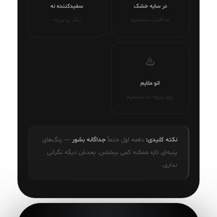
در سایه خشک
سفیدکننده نه
نه آفتاب مستقیم
رنگ رو می‌زنه
♨️
اتو ملایم
روی پارچه نه مستقیم
نکته کلیدی:
دفعه اول حتماً
جداگانه بشور
— رنگ‌های
پنبه‌ای تازه ممکنه کمی ببخشن. بعدش دیگه نگرانی
نداری.