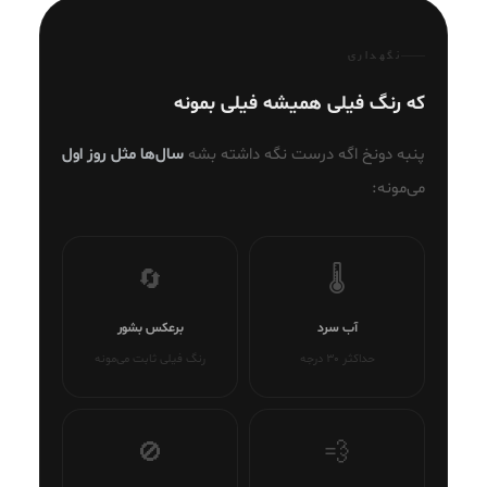
نگهداری
که رنگ فیلی همیشه فیلی بمونه
پنبه دونخ اگه درست نگه داشته بشه
سال‌ها مثل روز اول
می‌مونه:
🔄
🌡️
آب سرد
برعکس بشور
حداکثر ۳۰ درجه
رنگ فیلی ثابت می‌مونه
🚫
💨