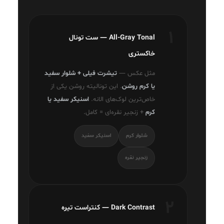
۱
All-Gray Tonal — ست تونال
خاکستری
مثل عکس —
تیشرت فیلی + شلوار سفید
یا کرم روشن
. این تونالیته روشن یکی از
خاص‌ترین لوک‌های الانه.
اسنیکر سفید یا
کرم
+ زنجیر نقره‌ای = کامل.
شلوار کرم
اسنیکر سفید
زنجیر نقره
۲
Dark Contrast — کنتراست تیره