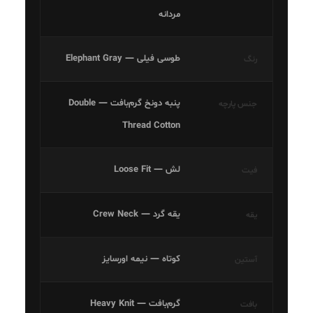
مردانه
طوسی فیلی — Elephant Gray
رنگ
پنبه دونخ گرم‌بافت — Double
جنس پارچه
Thread Cotton
لش — Loose Fit
فیت
یقه گرد — Crew Neck
یقه
کوتاه — نیمه اورسایز
آستین
گرم‌بافت — Heavy Knit
بافت