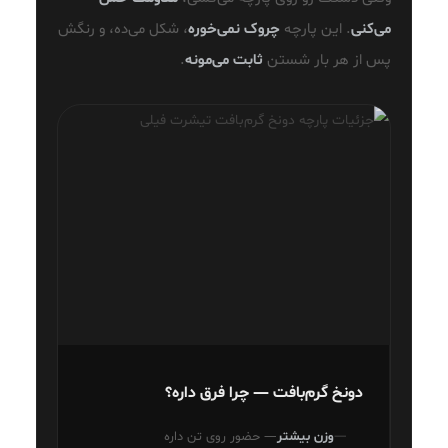
می‌کنی
. این پارچه
چروک نمی‌خوره
، شکل می‌ده، و رنگش
پس از هر بار شستن
ثابت می‌مونه
.
دونخ گرم‌بافت — چرا فرق داره؟
وزن بیشتر
— حضور روی تن داره