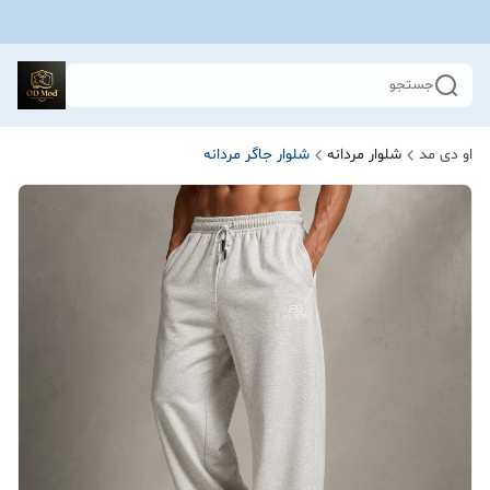
جستجو
او دی مد
شلوار مردانه
شلوار جاگر مردانه