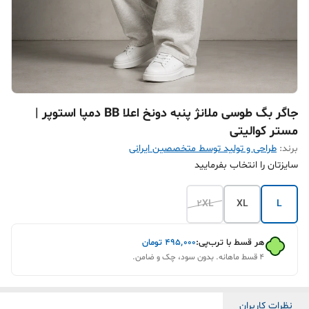
جاگر بگ طوسی ملانژ پنبه دونخ اعلا BB دمپا استوپر |
مستر کوالیتی
برند:
طراحی و تولید توسط متخصصین ایرانی
سایزتان را انتخاب بفرمایید
2XL
XL
L
هر قسط با ترب‌پی:
۴۹۵٬۰۰۰
تومان
۴ قسط ماهانه. بدون سود، چک و ضامن.
نظرات کاربران