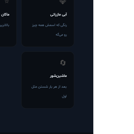
⭐
💎
آبی مازراتی
ماکان 
رنگی که اسمش همه چیز
بالاتری
رو می‌گه
🔄
ماشین‌شور
بعد از هر بار شستن مثل
اول