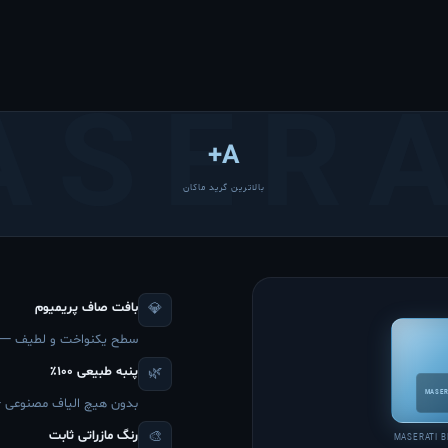
A+
بالاترین گرید ماکان
بافت صاف پریمیوم
💎
سطح یکنواخت و لطیف — پار
پنبه طبیعی ۱۰۰٪
🌿
MASER
بدون هیچ الیاف مصنوعی 
رنگ مازراتی ثابت
🎨
MASERATI B