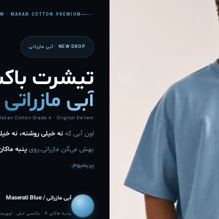
AM · MAKAN COTTON PREMIUM
NEW DROP · آبی مازراتی
تیشرت باک
آبی مازراتی
Makan Cotton Grade A · Original Deilam
اون آبی که
نه خیلی روشنه، نه خیلی
بهش می‌گن مازراتی.روی
پنبه ماکان
پریمیوم.
آبی مازراتی / Maserati Blue
پنبه ماکان A · باکسی لش · اوورسایز