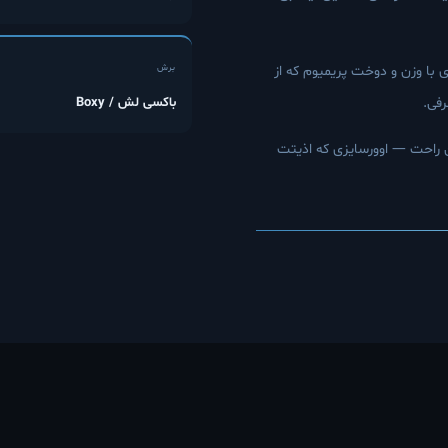
برش
با وزن و دوخت پریمیوم که از
باکسی لش / Boxy
رفی.
ن راحت — اوورسایزی که اذیتت