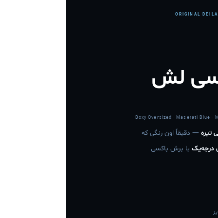
ORIGINAL DEIL
سی لش
Boxy Oversized · Maserati Blue · 
 تیره
— دقیقاً اون رنگی که
 درجه‌یک
با برش باکسی