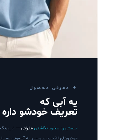
✦ معرفی محصول
یه آبی که
تعریف خودشو داره
اسمش رو بیخود نذاشتن
مازراتی
— این رنگ ه
خودروهای لاکچری می‌بینی. نه آسمونی معمولی