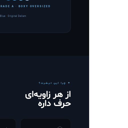
RADE A · BOXY OVERSIZED
Blue · Original Deilam
✦ چرا این تیشرت؟
از هر زاویه‌ای
حرف داره