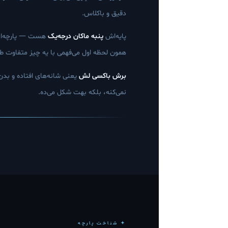
دقیق و باکلاس.
پایه‌اش
پنبه ماکان درجه‌یک
هست — پارچه‌ای 
همون لحظه اول می‌فهمی با یه چیز متفاوت ط
برش باکسی لش
یعنی شانه‌های افتاده و بد
نمی‌کنه، بلکه بهت شکل می‌ده.
✦ شناخت پارچه