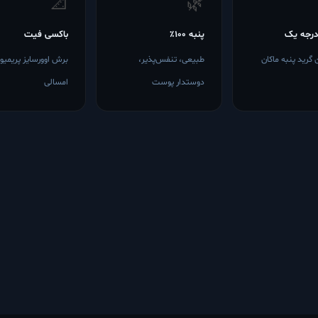
📐
🌿
درجه یک
پنبه ۱۰۰٪
باکسی فیت
ن گرید پنبه ماکان
طبیعی، تنفس‌پذیر،
برش اوورسایز پریمیو
دوستدار پوست
امسالی