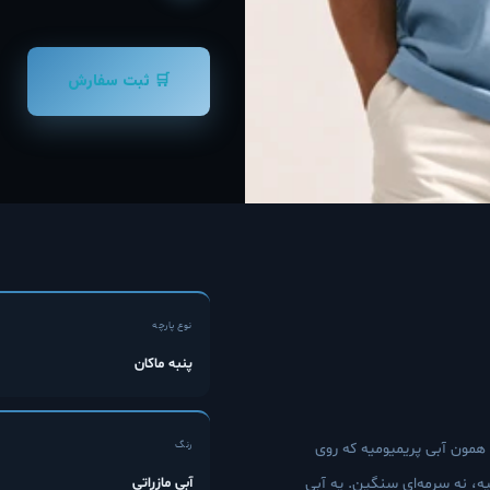
🛒 ثبت سفارش
نوع پارچه
پنبه ماکان
مون آبی پریمیومیه که روی
رنگ
ه، نه سرمه‌ای سنگین. یه آبی
آبی مازراتی