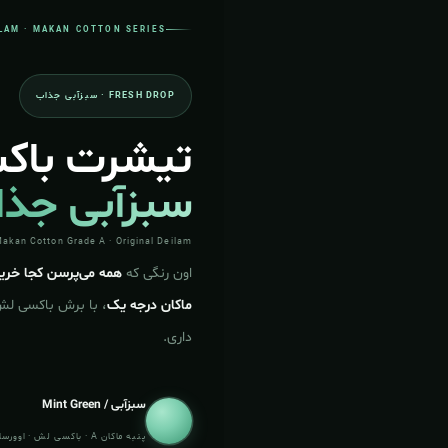
ILAM · MAKAN COTTON SERIES
FRESH DROP · سبزآبی جذاب
تیشرت باک
سبزآبی جذ
Makan Cotton Grade A · Original Deilam
اون رنگی که
همه می‌پرسن کجا خری
ماکان درجه یک
، با برش باکسی لش 
داری.
سبزآبی / Mint Green
پنبه ماکان A · باکسی لش · اوورسایز