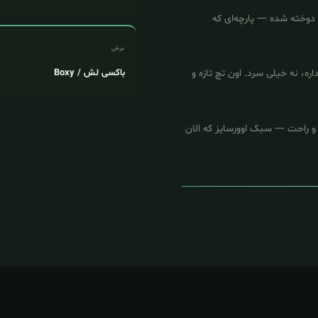
دوخته شده — پارچه‌ای که
برش
باکسی لش / Boxy
— نه خیلی داره، نه خیلی سرد. اون تچ تازه و
و راحت — سبک اوورسایز که الان