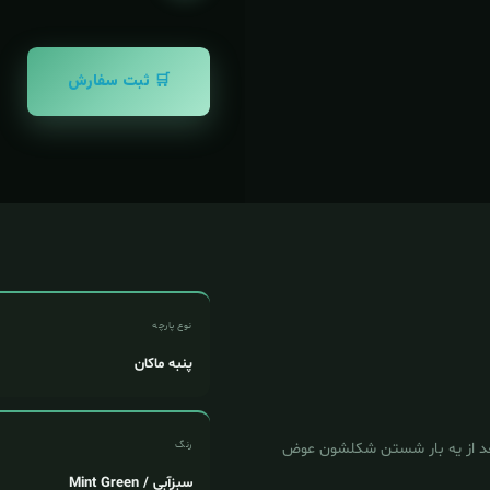
🛒 ثبت سفارش
نوع پارچه
پنبه ماکان
عد از یه بار شستن شکلشون عوض
رنگ
سبزآبی / Mint Green