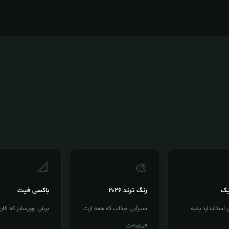
📐
🎨
یک
رنگ ترند ۲۰۲۶
باکسی فیت
ن استاندارد پنبه
سبزآبی جذاب که همه ازت
برش اوورسایز که الان
می‌پرسن