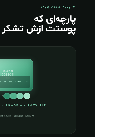
✦ پنبه ماکان چیه؟
پارچه‌ای که
پوستت ازش تشکر م
MAKAN
COTTON
GRADE A
100% COTTON · MINT GREEN
EEN
· GRADE A · BOXY FIT
int Green · Original Deilam