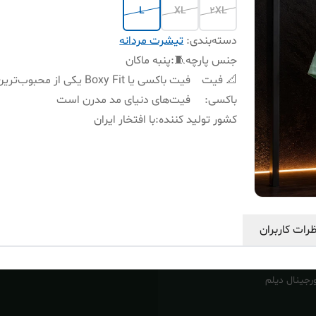
L
XL
2XL
دسته‌بندی
:
تیشرت مردانه
جنس پارچه🧵
:
پنبه ماکان
📐 فیت
فیت باکسی یا Boxy Fit یکی از محبوب‌تری
باکسی
:
فیت‌های دنیای مد مدرن است
کشور تولید کننده
:
با افتخار ایران
رات کاربران