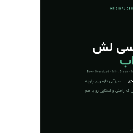
ORIGINAL DE
سی لش
اب
Boxy Oversized · Mint Green · 
دی
— سبزآبی تازه روی پارچه
که راحتی و استایل رو با هم