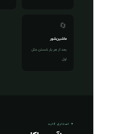
🔄
ماشین‌شور
بعد از هر بار شستن مثل
اول
✦ استایل گاید