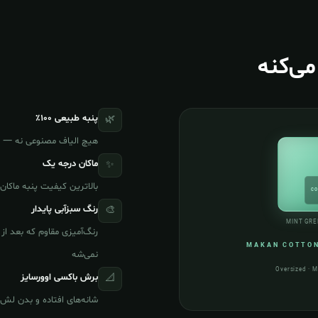
ی‌کنه
پنبه طبیعی ۱۰۰٪
🌿
هیچ الیاف مصنوعی نه — ف
ماکان درجه یک
✨
بالاترین کیفیت پنبه ماکان
رنگ سبزآبی پایدار
🎨
MINT GR
رنگ‌آمیزی مقاوم که بعد ا
MAKAN COTTON 
نمی‌شه
Oversized · M
برش باکسی اوورسایز
📐
شانه‌های افتاده و بدن لش