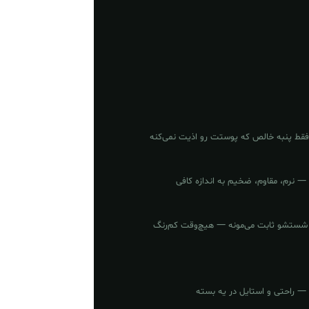
قط پنبه خالص که پوستت رو اذیت نمی‌کنه
 — نرم، مقاوم، ضخیم به اندازه کافی
ز شستشو ثابت می‌مونه — هیچ‌وقت کم‌رنگ
 — راحتی و استایل در یه بسته