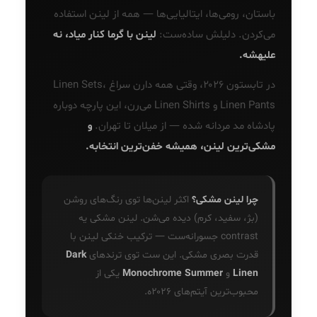
باستان، رومی‌ها، ایتالیایی‌ها — همه از لینن استفاده
می‌کردن. دلیلش ساده‌ست:
لینن با گرما کنار میاد، نه
علیهشه.
در تابستون ۲۰۲۶، وقتی همه دارن سراغ Linen Sets،
Linen Pants و Linen Shirts می‌رن، این پارچه دوباره
پادشاه مد مردانه شده — از میلان تا تهران.
و
مشکی‌ترین لینن، همیشه خفن‌ترین انتخابه.
چرا لینن مشکی؟
اکثر لینن‌ها توی رنگ‌های روشن
(بژ، سفید، کرم) دیده می‌شن. لینن مشکی یه
contrast جسورانه‌ست — ترکیب خنکی لینن با
قدرت بصری مشکی. این ست توی ترندهای
Dark
Linen
و
Monochrome Summer
یکی از
محبوب‌ترین آیتم‌های ۲۰۲۶ه.