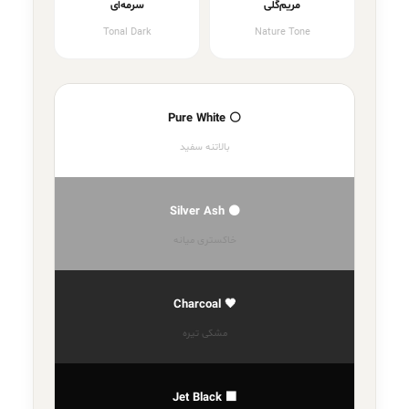
مریم‌گلی
سرمه‌ای
Tonal Dark
Nature Tone
⚪ Pure White
بالاتنه سفید
⚫ Silver Ash
خاکستری میانه
🖤 Charcoal
مشکی تیره
⬛ Jet Black