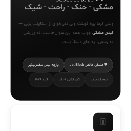
مشکی · خنک · راحت · شیک
وقتی گرما بیخ گوشته ولی نمی‌خوای از استایلت بزنی —
لینن مشکی
جواب همه این سوال‌هاست. نه ورزشی،
نه رسمی. یه جای دقیقاً وسط.
🖤 مشکی خالص Jet Black
پارچه لینن تنفس‌پذیر
نیم‌بگ فیت
کمر کشی + بند
ترند ۲۰۲۶
👖