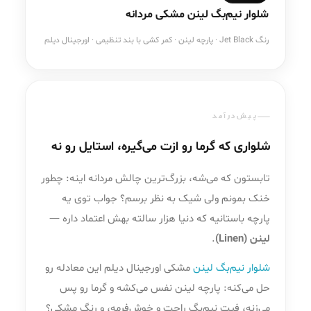
شلوار نیم‌بگ لینن مشکی مردانه
رنگ Jet Black · پارچه لینن · کمر کشی با بند تنظیمی · اورجینال دیلم
پیش‌درآمد
شلواری که گرما رو ازت می‌گیره، استایل رو نه
تابستون که می‌شه، بزرگ‌ترین چالش مردانه اینه: چطور
خنک بمونم ولی شیک به نظر برسم؟ جواب توی یه
پارچه باستانیه که دنیا هزار سالته بهش اعتماد داره —
لینن (Linen)
.
شلوار نیم‌بگ لینن
مشکی اورجینال دیلم این معادله رو
حل می‌کنه: پارچه لینن نفس می‌کشه و گرما رو پس
می‌زنه، فیت نیم‌بگ راحت و خوش‌فرمه، و رنگ مشکی؟