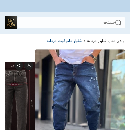
جستجو
او دی مد
شلوار مردانه
شلوار مام فیت مردانه