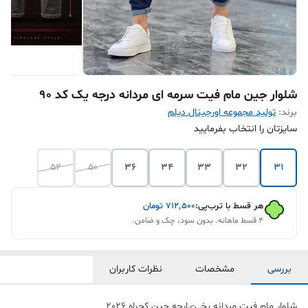
شلوار جین مام فیت سرمه ای مردانه‌ درجه یک کد ۹۰
برند:
تولید مجموعه اورجینال دیلم
سایزتان را انتخاب بفرمایید
52
50
36
34
33
32
31
هر قسط با ترب‌پی:
۷۱۲٬۵۰۰
تومان
۴ قسط ماهانه. بدون سود، چک و ضامن.
بررسی
مشخصات
نظرات کاربران
شلوار مام فیت مردانه یخی-پارچه جین کجراه 2026