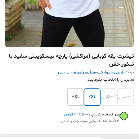
تیشرت یقه کوبایی (مراکشی) پارچه بیسکوییتی سفید با
تنخور خفن
برند:
طراحی و تولید توسط متخصصین ایرانی
سایزتان را انتخاب بفرمایید
3XL
2XL
XL
L
هر قسط با ترب‌پی:
۲۲۲٬۵۰۰
تومان
۴ قسط ماهانه. بدون سود، چک و ضامن.