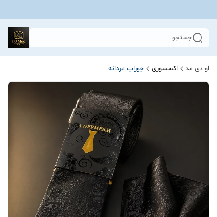
جستجو
او دی مد
اکسسوری
جوراب مردانه