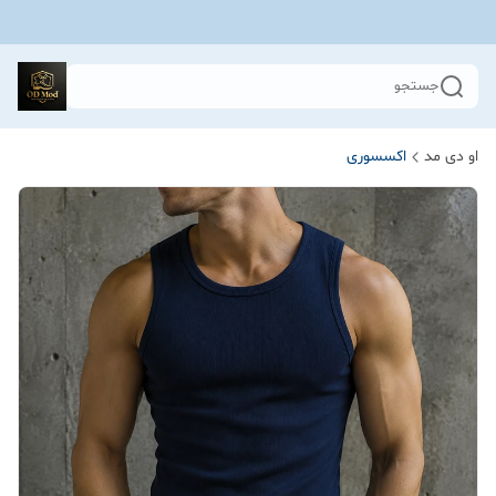
جستجو
او دی مد
اکسسوری