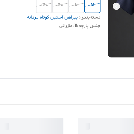
2XL
XL
L
M
دسته‌بندی
:
پیراهن آستین کوتاه مردانه
جنس پارچه🧵
:
مازراتی