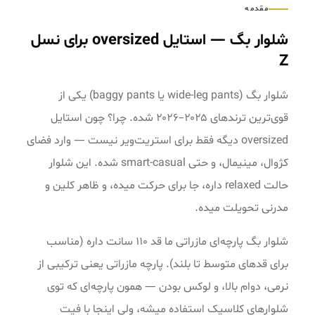
مقدمه
شلوار بگ — استایل oversized برای نسل
Z
شلوار بگ (wide-leg pants یا baggy pants) یکی از
قوی‌ترین ترندهای ۲۰۲۵–۲۰۲۶ شده. چرا؟ چون استایل
oversized دیگه فقط برای استریت‌ویر نیست — وارد فضای
کژوال، مینیمال، و حتی smart-casual شده. این شلوار
حالت relaxed داره، جا برای حرکت میده، و ظاهر کلین و
مدرنی تحویلت میده.
شلوار بگ پارچه‌ای مازراتی ما قد ۱۱۰ سانت داره (مناسب
برای قدهای متوسط تا بلند). پارچه مازراتی یعنی ترکیبی از
نرمی، دوام بالا، و لوکس بودن — همون پارچه‌ای که توی
شلوارهای کلاسیک استفاده میشه، ولی اینجا با فیت