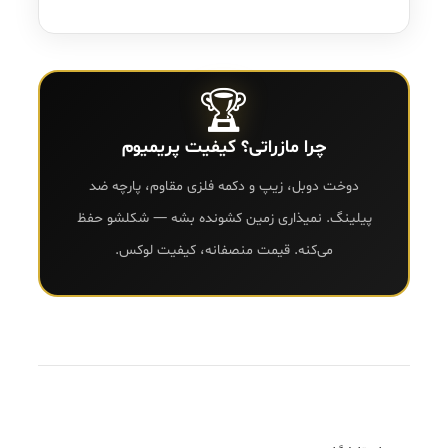
🏆
چرا مازراتی؟ کیفیت پریمیوم
دوخت دوبل، زیپ و دکمه فلزی مقاوم، پارچه ضد
پیلینگ. نمیذاری زمین کشونده بشه — شکلشو حفظ
می‌کنه. قیمت منصفانه، کیفیت لوکس.