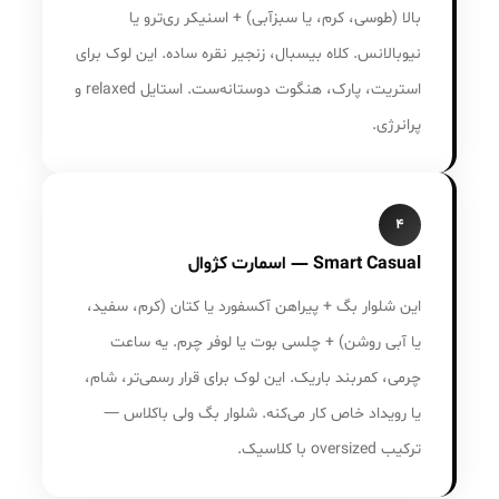
بالا (طوسی، کرم، یا سبزآبی) + اسنیکر ری‌ترو یا
نیوبالانس. کلاه بیسبال، زنجیر نقره ساده. این لوک برای
استریت، پارک، هنگوت دوستانه‌ست. استایل relaxed و
پرانرژی.
۴
Smart Casual — اسمارت کژوال
این شلوار بگ + پیراهن آکسفورد یا کتان (کرم، سفید،
یا آبی روشن) + چلسی بوت یا لوفر چرم. یه ساعت
چرمی، کمربند باریک. این لوک برای قرار رسمی‌تر، شام،
یا رویداد خاص کار می‌کنه. شلوار بگ ولی باکلاس —
ترکیب oversized با کلاسیک.