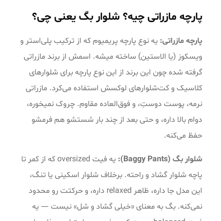
پارچه مازراتی چیه؟ شلوار بگ یعنی چی؟
پارچه مازراتی:
یه نوع پارچه پریمیوم که از ترکیب پلی‌استر و
ویسکوز (یا الاستین) ساخته میشه. اسمش از برند مازراتی
گرفته شده چون این برند از این نوع پارچه برای شلوارهای
کلاسیک و کت‌شلوارهای لوکسش استفاده می‌کرد. مازراتی
نرمه، پوست دوستِ، و فوق‌العاده مقاوم. چروک نمیخوره،
دوام بالا داره، و حتی بعد از چند بار شستشو هم فرمشو
حفظ می‌کنه.
شلوار بگ (Baggy Pants):
یه فیت oversized که از کمر تا
پاچه شلوار گشاد و راحته. برخلاف شلوار اسکینی یا تنگ،
این مدل جا داره، ظاهر relaxed داره، و حرکتت رو محدود
نمی‌کنه. بگ به معنای «خیلی گشاد و شل» نیست — یه