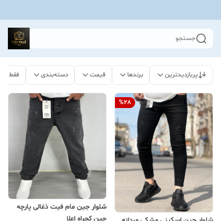
جستجو
پربازدیدترین
برندها
قیمت
دسته‌بندی
فقط مح
%
28
شلوار جین مام فیت ذغالی پارچه
جین کجراه اعلا
شلوار جین اسکینی مشکی مردانه