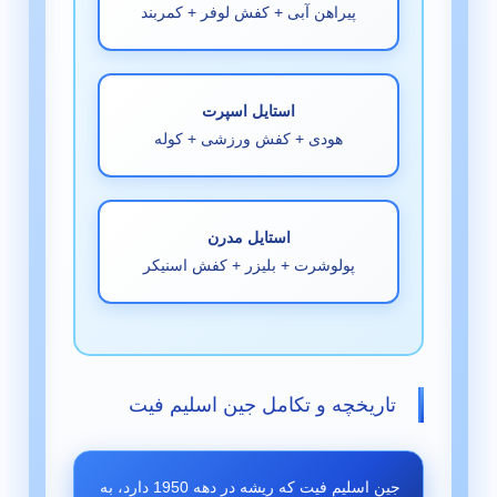
پیراهن آبی + کفش لوفر + کمربند
استایل اسپرت
هودی + کفش ورزشی + کوله
استایل مدرن
پولوشرت + بلیزر + کفش اسنیکر
تاریخچه و تکامل جین اسلیم فیت
جین اسلیم فیت که ریشه در دهه 1950 دارد، به