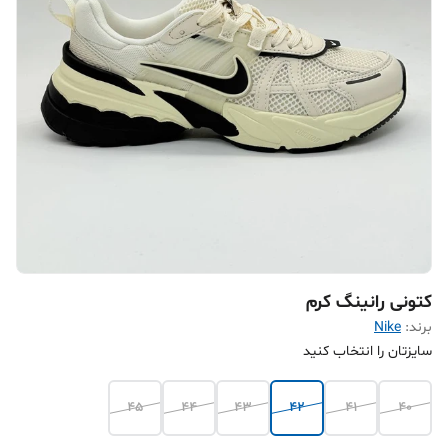
کتونی رانینگ کرم
برند:
Nike
سایزتان را انتخاب کنید
45
44
43
42
41
40