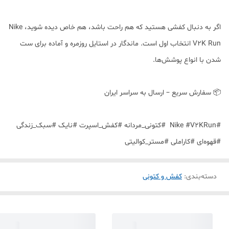
اگر به دنبال کفشی هستید که هم راحت باشد، هم خاص دیده شوید، Nike
V2K Run انتخاب اول است. ماندگار در استایل روزمره و آماده برای ست
شدن با انواع پوشش‌ها.
📦 سفارش سریع – ارسال به سراسر ایران
#Nike #V2KRun #کتونی_مردانه #کفش_اسپرت #نایک #سبک_زندگی
#قهوه‌ای #کاراملی #مستر_کوالیتی
دسته‌بندی
:
کفش و کتونی