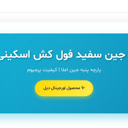
جین سفید فول کش اسکینی 
پارچه پنبه جین اعلا | کیفیت پرمیوم
✨ محصول اورجینال دیل