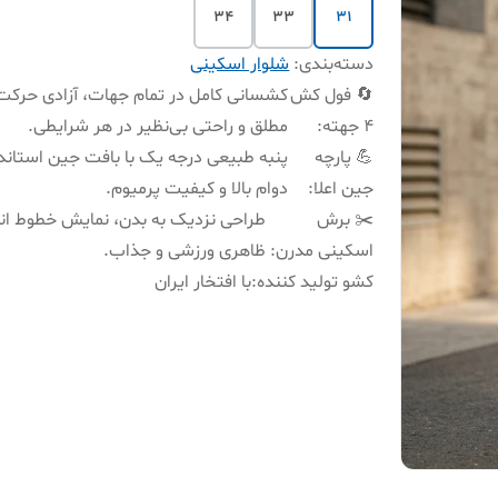
34
33
31
دسته‌بندی
:
شلوار اسکینی
🔄 فول کش
کشسانی کامل در تمام جهات، آزادی حرکت
۴ جهته
:
مطلق و راحتی بی‌نظیر در هر شرایطی.
💪 پارچه
پنبه طبیعی درجه یک با بافت جین استاندا
جین اعلا
:
دوام بالا و کیفیت پرمیوم.
✂️ برش
طراحی نزدیک به بدن، نمایش خطوط اند
اسکینی مدرن
:
ظاهری ورزشی و جذاب.
کشو تولید کننده
:
با افتخار ایران