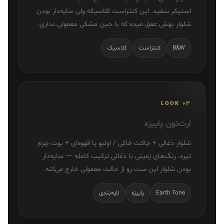
اسنیکر سفید. این کنتراست کلاسیکه ولی سایه‌دار بودن
شلوار بهش عمق میده که با جین مشکی معمولی نداری.
B&W
کنتراست
کلاسیک
LOOK 03
ارث‌تون پاییزه
شلوار ذغالی + جاکت خاکی / اولیو یا قهوه‌ای + بوت چرم
تیره. رنگ‌های زمینی با ذغالی ترکیب کامله — سایه‌دار
بودن شلوار این ست رو از حالت معمولی خارج می‌کنه.
Earth Tone
پاییزه
لایه‌بندی