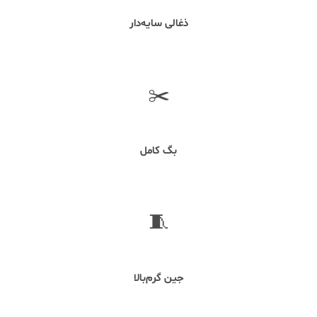
ذغالی سایه‌دار
✂️
برش
بگ کامل
🧵
پارچه
جین گرم‌بالا