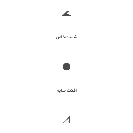
🌊
پرداخت
شست‌خاص
🌑
جزئیات
افکت سایه
📐