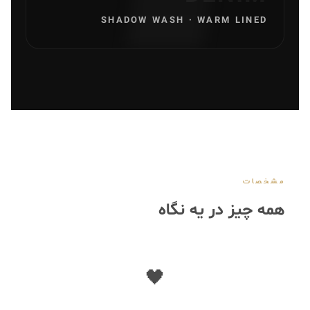
SHADOW WASH · WARM LINED
مشخصات
همه چیز در یه نگاه
🖤
رنگ