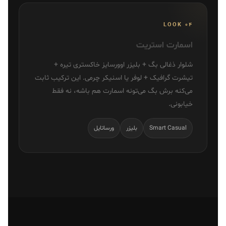
LOOK 04
اسمارت استریت
شلوار ذغالی بگ + بلیزر اوورسایز خاکستری تیره +
تیشرت گرافیک + لوفر یا اسنیکر چرمی. این ترکیب ثابت
می‌کنه برش بگ می‌تونه اسمارت هم باشه، نه فقط
خیابونی.
Smart Casual
بلیزر
ورساتایل