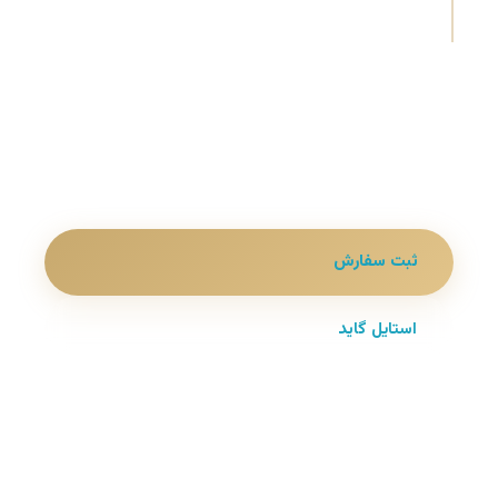
که از دور هم دیده میشه.
🖤 ذغالی سایه‌دار
✂️ برش بگ کامل
🧵 جین گرم‌بالا
🌊 شست‌خاص
ثبت سفارش
استایل گاید