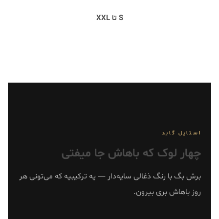
سایز
S تا XXL
استایل گاید
چهار لوک که باهاش جا میفتی
برش بگ با رنگ ذغالی سایه‌دار — یه ترکیبیه که می‌تونی هر
روز باهاش بری بیرون.