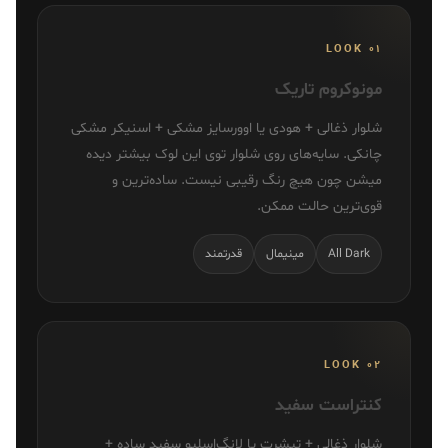
LOOK 01
مونوکروم تاریک
شلوار ذغالی + هودی یا اوورسایز مشکی + اسنیکر مشکی
چانکی. سایه‌های روی شلوار توی این لوک بیشتر دیده
میشن چون هیچ رنگ رقیبی نیست. ساده‌ترین و
قوی‌ترین حالت ممکن.
All Dark
مینیمال
قدرتمند
LOOK 02
کنتراست سفید
شلوار ذغالی + تیشرت یا لانگ‌اسلیو سفید ساده +