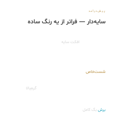
پیش‌درآمد
سایه‌دار — فراتر از یه رنگ ساده
خیلی از جین‌های ذغالی یه رنگ یکدست و صاف دارن. این
شلوار فرق داره.
افکت سایه
یعنی توی بعضی نواحی پارچه
تیره‌تره و جاهایی روشن‌تر — یه عمق بصری که شبیه نور
طبیعی روی دنیم قدیمی و پرتجربه‌ست.
شست‌خاص
این اتفاق رو طبیعی و دائمی می‌کنه. این فرآیند
یعنی رنگ جا افتاده و با هر بار شستشو، شلوار شکل
می‌گیره — نه اینکه خراب بشه. پارچه جین
گرم‌بالا
هم
پوشیدن روزانه‌ش رو واقعاً لذت‌بخش می‌کنه.
برش
بگ کامل
روی این رنگ یه منطق داره — هرچقدر برش