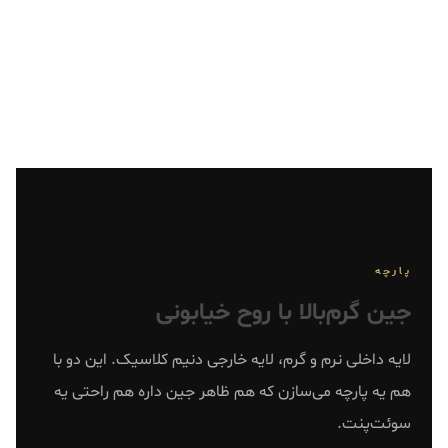
آزادتر باشه، سایه‌های پارچه بیشتر دیده میشن. موقع
حرکت، نشستن، هر وضعیتی — شلوار زنده‌ست.
پارچه
جین گرم‌بالا با روح خیابونی
لایه داخلی نرم و گرم، لایه خارجی دنیم کلاسیک. این دو با
هم یه پارچه می‌سازن که هم ظاهر جین داره هم راحتی یه
سوئت‌پنت.