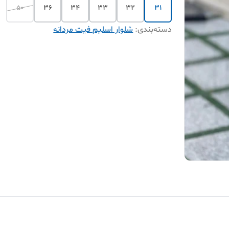
50
36
34
33
32
31
دسته‌بندی
:
شلوار اسلیم فیت مردانه